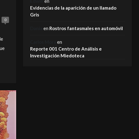
Edwin
en
Evidencias de la aparición de un llamado
Gris
0
Dania
en
Rostros fantasmales en automóvil
de
Carlos Mora
en
que
Reporte 001 Centro de Análisis e
Investigación Miedoteca