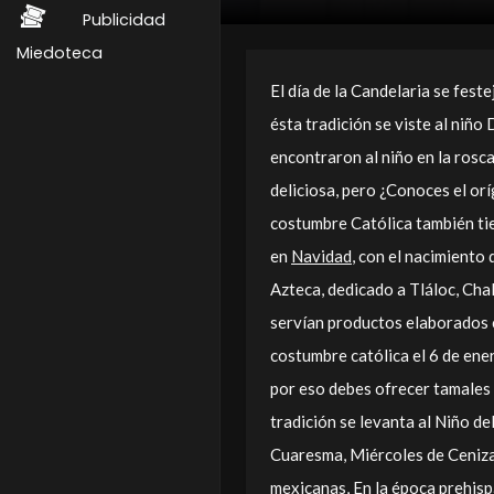
Publicidad
Miedoteca
El día de la Candelaria se feste
ésta tradición se viste al niño 
encontraron al niño en la rosc
deliciosa, pero ¿Conoces el orí
costumbre Católica también tie
en
Navidad
, con el nacimiento 
Azteca, dedicado a Tláloc, Cha
servían productos elaborados c
costumbre católica el 6 de enero
por eso debes ofrecer tamales e
tradición se levanta al Niño de
Cuaresma, Miércoles de Ceniza 
mexicanas, En la
época prehispá