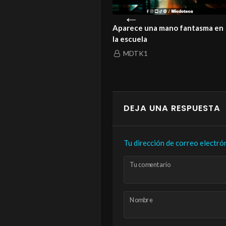
istoria de un amor que ni la
Aparece una mano fantasma en
rte logró enterrar
la escuela
MDTK1
MDTK1
DEJA UNA RESPUESTA
Tu dirección de correo electró
Tu comentario
Nombre