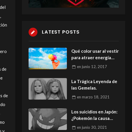
del
,
ción
LATEST POSTS
s
Qué color usar al vestir
pero
para atraer energía
positiva
en
junio 12, 2017
s de
ue
La Trágica Leyenda de
las Gemelas.
as de
en
marzo 18, 2021
ado
Los suicidios en Japón:
a
¿Pokemón la causa
omo
mortal?
en
junio 30, 2021
s y