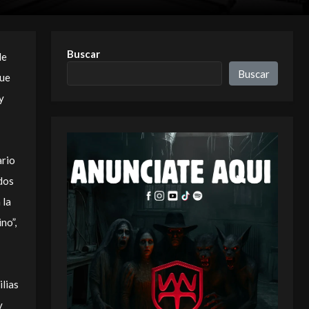
Buscar
de
Buscar
que
y
ario
ados
 la
no”,
ilias
y