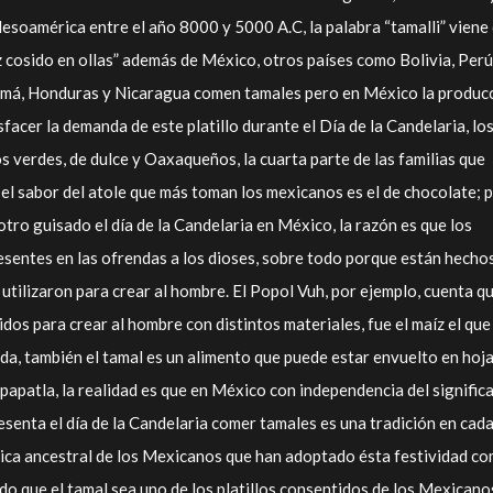
esoamérica entre el año 8000 y 5000 A.C, la palabra “tamalli” viene 
z cosido en ollas” además de México, otros países como Bolivia, Perú
amá, Honduras y Nicaragua comen tamales pero en México la produc
sfacer la demanda de este platillo durante el Día de la Candelaria, lo
 verdes, de dulce y Oaxaqueños, la cuarta parte de las familias que
el sabor del atole que más toman los mexicanos es el de chocolate; 
tro guisado el día de la Candelaria en México, la razón es que los
sentes en las ofrendas a los dioses, sobre todo porque están hecho
s utilizaron para crear al hombre. El Popol Vuh, por ejemplo, cuenta q
idos para crear al hombre con distintos materiales, fue el maíz el que
ida, también el tamal es un alimento que puede estar envuelto en hoj
 papatla, la realidad es que en México con independencia del signific
resenta el día de la Candelaria comer tamales es una tradición en cad
tica ancestral de los Mexicanos que han adoptado ésta festividad c
do que el tamal sea uno de los platillos consentidos de los Mexicano