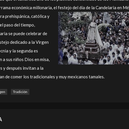
rrama económica millonaria, el festejo del día de la Candelaria en
Mé
ura prehispánica, católica y
el paso del tiempo,
laria se puede celebrar de
stejo dedicado a la Virgen
cnia y la segunda es
 a sus niños Dios en misa,
s y después invitan a la
an de comer los tradicionales y muy mexicanos tamales.
gen
Tradición
A