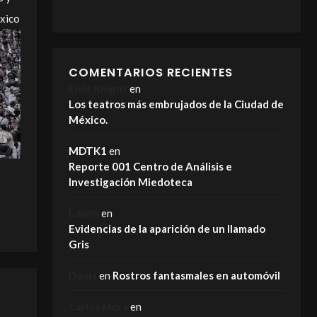
xico
COMENTARIOS RECIENTES
Elvis Knight
en
Los teatros más embrujados de la Ciudad de
México.
MDTK1
en
Reporte 001 Centro de Análisis e
Investigación Miedoteca
Edwin
en
Evidencias de la aparición de un llamado
Gris
Dania
en
Rostros fantasmales en automóvil
Carlos Mora
en