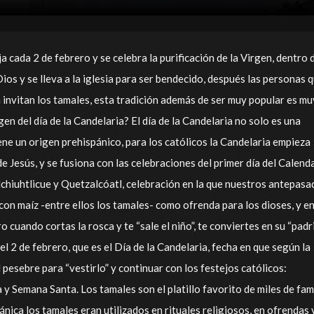
ja cada 2 de febrero y se celebra la purificación de la Virgen, dentro 
Dios y se lleva a la iglesia para ser bendecido, después las personas 
a invitan los tamales, esta tradición además de ser muy popular es mu
gen del día de la Candelaria? El día de la Candelaria no solo es una
ne un origen prehispánico, para los católicos la Candelaria empieza
de Jesús, y se fusiona con las celebraciones del primer día del Calend
lchiuhtlicue y Quetzalcóatl, celebración en la que nuestros antepas
on maíz -entre ellos los tamales- como ofrenda para los dioses, y en
 cuando cortas la rosca y te “sale el niño”, te conviertes en su “padri
l 2 de febrero, que es el Día de la Candelaria, fecha en que según la
l pesebre para “vestirlo” y continuar con los festejos católicos:
y Semana Santa. Los tamales son el platillo favorito de miles de
fam
nica los tamales eran utilizados en rituales religiosos, en ofrendas 