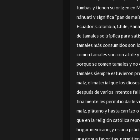
tumbas y tienen su orígen en M
náhuatl y significa “pan de maí
Ecuador, Colombia, Chile, Pan
de tamales se triplica para sati
tamales más consumidos son los
comen tamales son con atole y 
porque se comen tamales y no o
tamales siempre estuvieron pre
maíz, el material que los diose
después de varios intentos fall
finalmente les permitió darle v
maíz, plátano y hasta carrizo o
que en la religión católica rep
hogar mexicano, y es una prác
una de sus favoritas, permitien