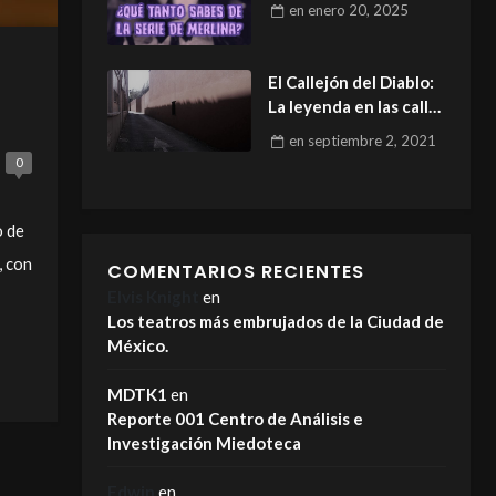
en
enero 20, 2025
El Callejón del Diablo:
La leyenda en las calles
de Mixcoac.
en
septiembre 2, 2021
0
o de
, con
COMENTARIOS RECIENTES
Elvis Knight
en
Los teatros más embrujados de la Ciudad de
México.
MDTK1
en
Reporte 001 Centro de Análisis e
Investigación Miedoteca
Edwin
en