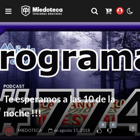
PODCAST
Te esperamos a las 10 de la
noche !!!
0
0
0
MIEDOTECA
en
agosto 15, 2018