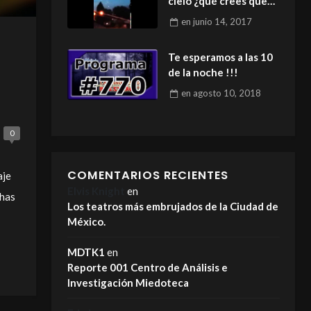
cielo ¿qué crees que
sea?
en
junio 14, 2017
Te esperamos a las 10
de la noche !!!
en
agosto 10, 2018
0
COMENTARIOS RECIENTES
aje
Elvis Knight
en
chas
Los teatros más embrujados de la Ciudad de
México.
MDTK1
en
Reporte 001 Centro de Análisis e
Investigación Miedoteca