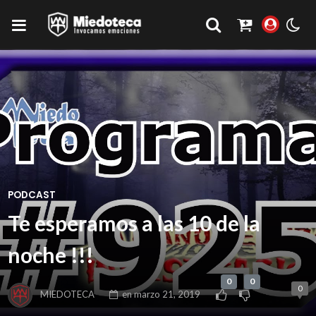
PODCAST
Te esperamos a las 10 de la
noche !!!
0
0
0
MIEDOTECA
en
marzo 21, 2019