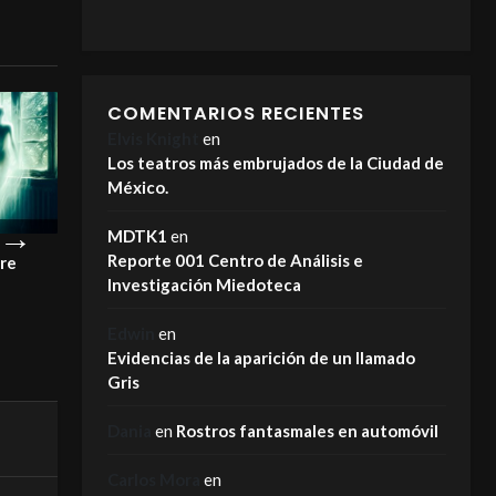
COMENTARIOS RECIENTES
Elvis Knight
en
Los teatros más embrujados de la Ciudad de
México.
MDTK1
en
Reporte 001 Centro de Análisis e
pre
¡Este es el motivo por el que los
La Carreta Maldi
Investigación Miedoteca
fantasmas NO se van!
MIEDOTECA
MIEDOTECA
Edwin
en
Evidencias de la aparición de un llamado
Gris
Dania
en
Rostros fantasmales en automóvil
Carlos Mora
en