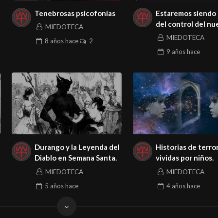
Tenebrosas psicofonías
Estaremos siendo
del control del n
MIEDOTECA
orden mundial
MIEDOTECA
8 años
hace
2
9 años
hace
Durango y la Leyenda del
Historias de terro
Diablo en Semana Santa.
vividas por niños.
MIEDOTECA
MIEDOTECA
5 años
hace
4 años
hace