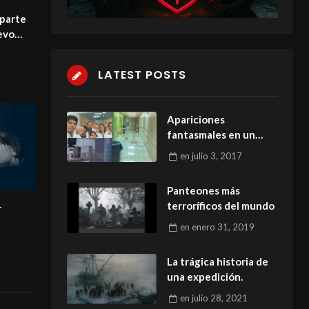
 parte
uevo
LATEST POSTS
Apariciones
fantasmales en un
hospital
en
julio 3, 2017
Panteones más
terroríficos del mundo
r
en
enero 31, 2019
La trágica historia de
una expedición.
en
julio 28, 2021