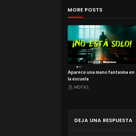
MORE POSTS
istoria de un amor que ni la
Aparece una mano fantasma en
rte logró enterrar
la escuela
MDTK1
MDTK1
DEJA UNA RESPUESTA