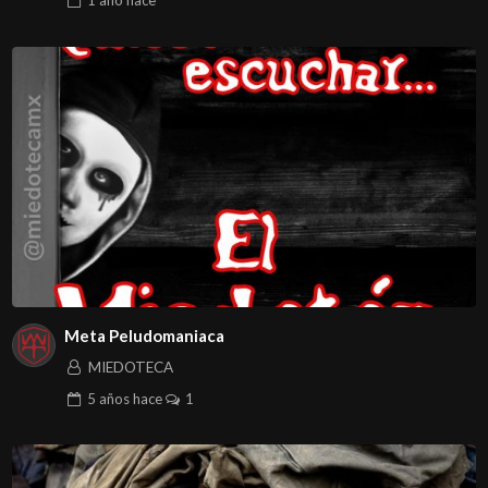
1 año
hace
Meta Peludomaniaca
MIEDOTECA
5 años
hace
1