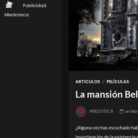
Publicidad
Miedoteca
/
ARTICULOS
PELÍCULAS
La mansión Bela
MIEDOTECA
en
feb
¿Alguna vez has escuchado habla
investigación de la existencia 