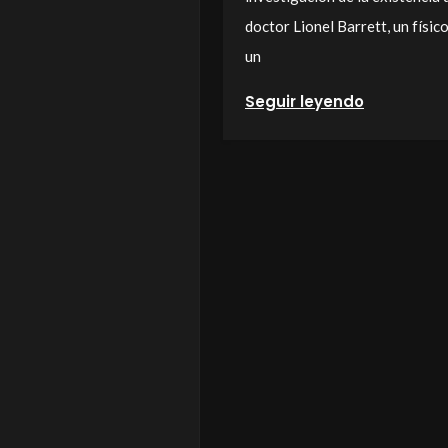
doctor Lionel Barrett, un físi
un
Seguir leyendo