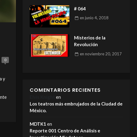
# 064
en
junio 4, 2018
Misterios de la
Revolución
en
noviembre 20, 2017
0
a y
COMENTARIOS RECIENTES
ante
Elvis Knight
en
Los teatros más embrujados de la Ciudad de
México.
MDTK1
en
Reporte 001 Centro de Análisis e