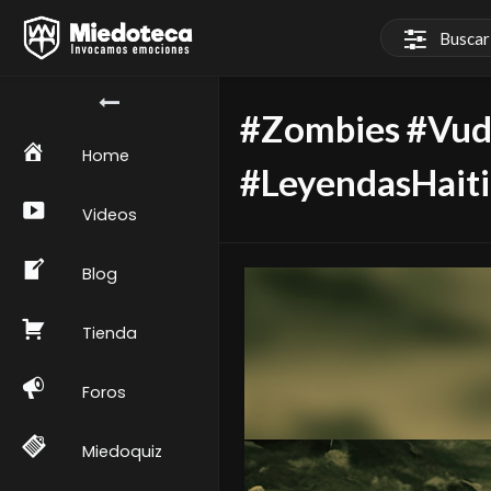
#Zombies #Vud
Home
#LeyendasHait
Videos
Blog
Tienda
Foros
Miedoquiz