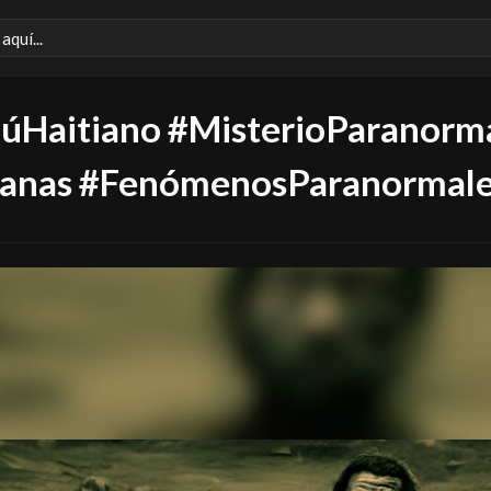
úHaitiano #MisterioParanorm
ianas #FenómenosParanormal