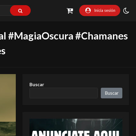
Inicia sesión
al #MagiaOscura #Chamanes
es
Buscar
Buscar