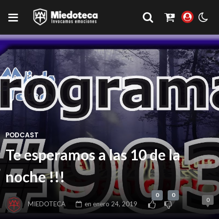
PODCAST
Te esperamos a las 10 de la
noche !!!
0
0
0
MIEDOTECA
en
enero 24, 2019