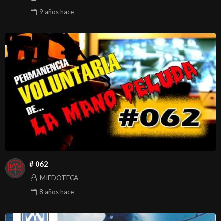
9 años
hace
# 062
MIEDOTECA
8 años
hace