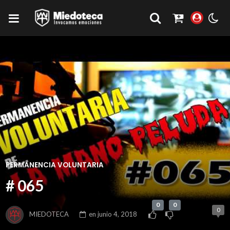
PERMANENCIA VOLUNTARIA
# 065
0
0
0
MIEDOTECA
en
junio 4, 2018