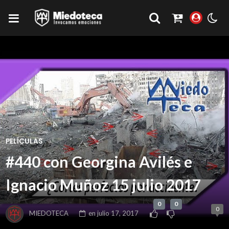
PELÍCULAS
#440 con Georgina Avilés e
Ignacio Muñoz 15 julio 2017
0
0
0
MIEDOTECA
en
julio 17, 2017