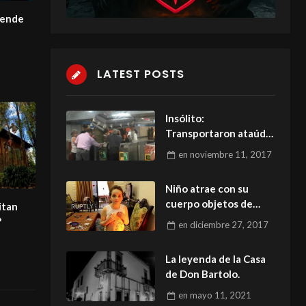
uende
LATEST POSTS
Insólito:
Transportaron ataúd
en el Metro
en
noviembre 11, 2017
Niño atrae con su
cuerpo objetos de
itan
metal
?
en
diciembre 27, 2017
La leyenda de la Casa
de Don Bartolo.
en
mayo 11, 2021