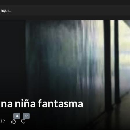
una niña fantasma
0
0
2019