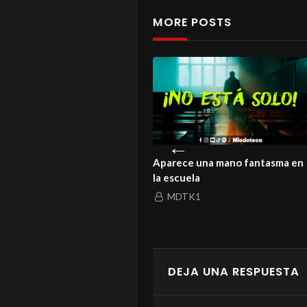
MORE POSTS
istoria de un amor que ni la
Aparece una mano fantasma en
rte logró enterrar
la escuela
MDTK1
MDTK1
DEJA UNA RESPUESTA