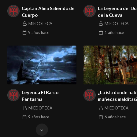
Captan Alma Saliendo de
La Leyenda del D
Cuerpo
de la Cueva
MIEDOTECA
MIEDOTECA
9 años
hace
1 año
hace
Leyenda El Barco
¿La isla donde hab
Fantasma
muñecas malditas
MIEDOTECA
MIEDOTECA
9 años
hace
6 años
hace