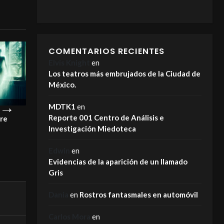
COMENTARIOS RECIENTES
Elvis Knight
en
Los teatros más embrujados de la Ciudad de
México.
MDTK1
en
Reporte 001 Centro de Análisis e
pre
¡Este es el motivo por el que los
La Carreta Maldi
Investigación Miedoteca
fantasmas NO se van!
MIEDOTECA
MIEDOTECA
Edwin
en
Evidencias de la aparición de un llamado
Gris
Dania
en
Rostros fantasmales en automóvil
Carlos Mora
en