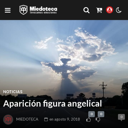
NOTICIAS
Aparición figura angelical
0
0
0
MIEDOTECA
en
agosto 9, 2018