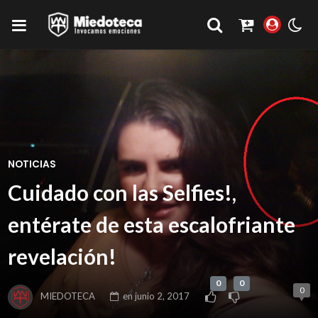
NOTICIAS
Cuidado con las Selfies!,
entérate de esta escalofriante
revelación!
0
0
0
MIEDOTECA
en
junio 2, 2017