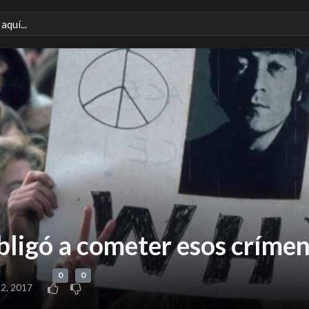
obligó a cometer esos crímen
0
0
12, 2017