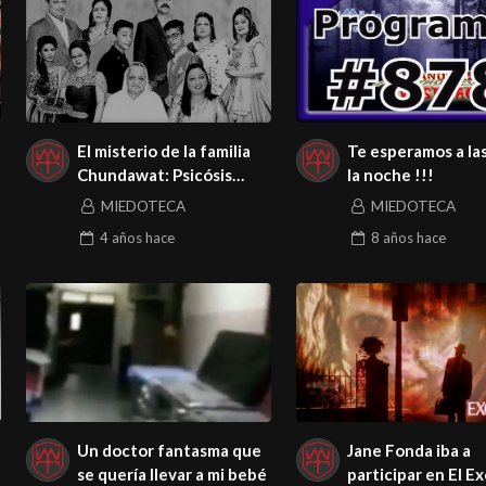
El misterio de la familia
Te esperamos a la
Chundawat: Psicósis
la noche !!!
Colectiva, homicidio o
MIEDOTECA
MIEDOTECA
suicidio.
4 años
hace
8 años
hace
Un doctor fantasma que
Jane Fonda iba a
se quería llevar a mi bebé
participar en El E