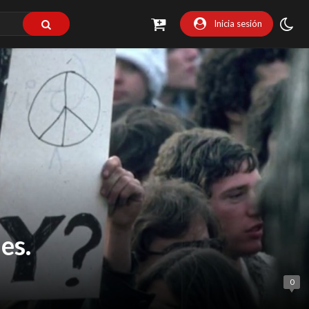
Inicia sesión
es.
0