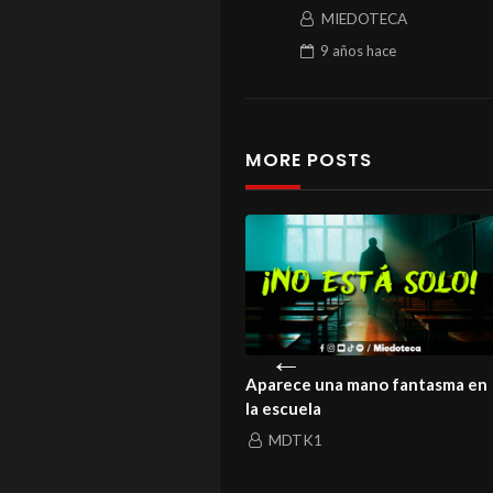
MIEDOTECA
9 años
hace
MORE POSTS
istoria de un amor que ni la
Aparece una mano fantasma en
rte logró enterrar
la escuela
MDTK1
MDTK1