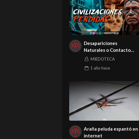
Desapariciones
Naturales o Contacto
con Otras Dimensiones
MIEDOTECA
1 año
hace
Araña peluda espantó en
internet