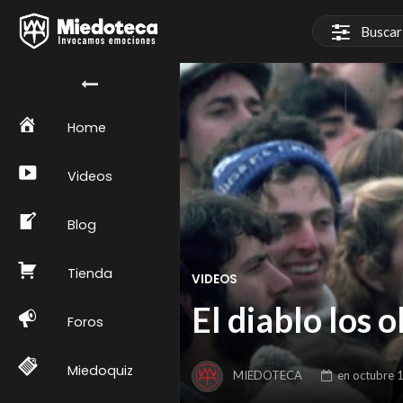
Home
Videos
Blog
Tienda
VIDEOS
El diablo los 
Foros
Miedoquiz
MIEDOTECA
en
octubre 