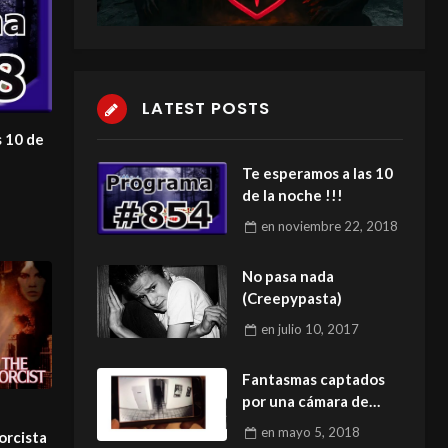
LATEST POSTS
s 10 de
Te esperamos a las 10
de la noche !!!
en
noviembre 22, 2018
No pasa nada
(Creepypasta)
en
julio 10, 2017
Fantasmas captados
por una cámara de
seguridad
en
mayo 5, 2018
xorcista