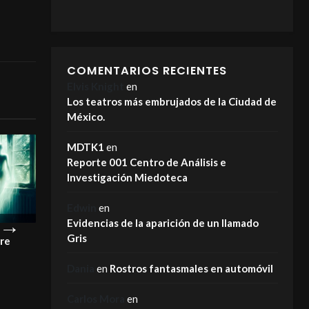
COMENTARIOS RECIENTES
Elvis Knight
en
Los teatros más embrujados de la Ciudad de
México.
MDTK1
en
Reporte 001 Centro de Análisis e
Investigación Miedoteca
Edwin
en
Evidencias de la aparición de un llamado
Gris
pre
¡Este es el motivo por el que los
La Carreta Maldi
fantasmas NO se van!
MIEDOTECA
Dania
en
Rostros fantasmales en automóvil
MIEDOTECA
Carlos Mora
en