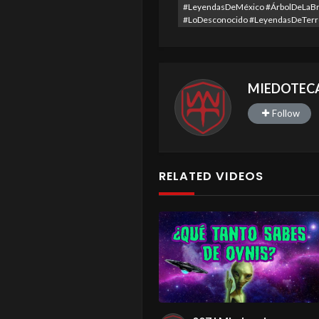
#LeyendasDeMéxico #ÁrbolDeLaBru
#LoDesconocido #LeyendasDeTerr
MIEDOTEC
Follow
RELATED VIDEOS