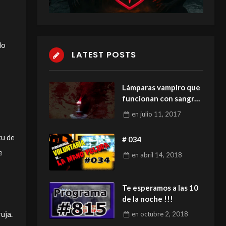
do
LATEST POSTS
Lámparas vampiro que
funcionan con sangre
humana
en
julio 11, 2017
tu de
# 034
e
en
abril 14, 2018
Te esperamos a las 10
de la noche !!!
uja.
en
octubre 2, 2018