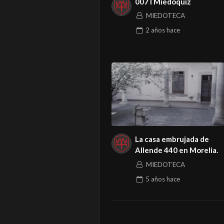
007 I Miedoquiz
MIEDOTECA
2 años
hace
La casa embrujada de
Allende 440 en Morelia.
MIEDOTECA
5 años
hace