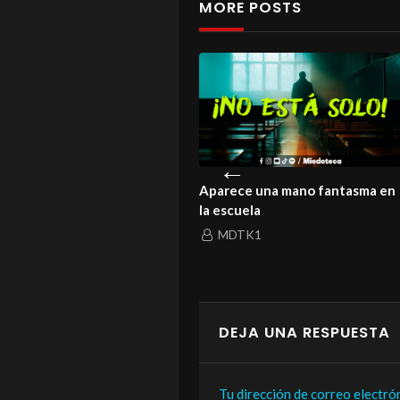
MORE POSTS
istoria de un amor que ni la
Aparece una mano fantasma en
rte logró enterrar
la escuela
MDTK1
MDTK1
DEJA UNA RESPUESTA
Tu dirección de correo electró