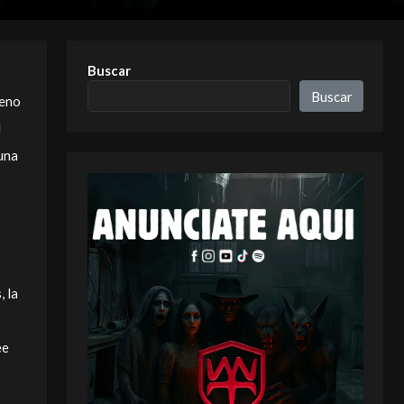
Buscar
Buscar
leno
l
una
, la
ee