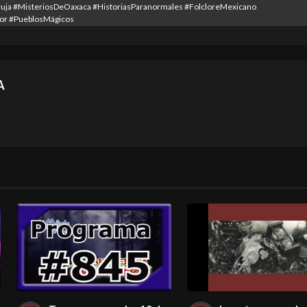
ja #MisteriosDeOaxaca #HistoriasParanormales #FolcloreMexicano
or #PueblosMágicos
A