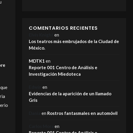
u
COMENTARIOS RECIENTES
Elvis Knight
en
Los teatros más embrujados de la Ciudad de
México.
MDTK1
en
bre
Reporte 001 Centro de Análisis e
Investigación Miedoteca
Edwin
en
 que
Evidencias de la aparición de un llamado
ria
Gris
terio
Dania
en
Rostros fantasmales en automóvil
Carlos Mora
en
Reporte 001 Centro de Análisis e