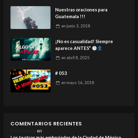
Nuestras oraciones para
Guatemala !!!
en
junio 3, 2018
¡No es casualidad! Siempre
aparece ANTES”
en
abril 8, 2025
# 053
en
mayo 16, 2018
COMENTARIOS RECIENTES
Elvis Knight
en
Los teatros más embrujados de la Ciudad de México.