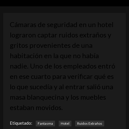
Cámaras de seguridad en un hotel
lograron captar ruidos extraños y
gritos provenientes de una
habitación en la que no había
nadie. Uno de los empleados entró
en ese cuarto para verificar qué es
lo que sucedía y al entrar salió una
masa blanquecina y los muebles
estaban movidos.
Etiquetado:
Fantasma
Hotel
Ruidos Extraños