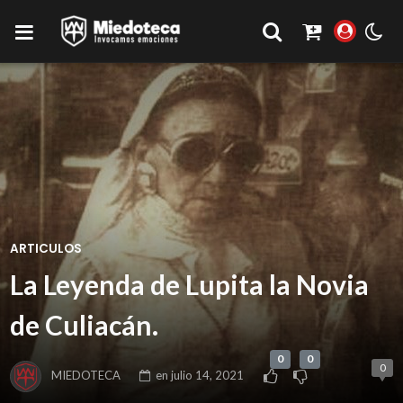
ARTICULOS
La Leyenda de Lupita la Novia
de Culiacán.
0
0
0
MIEDOTECA
en
julio 14, 2021