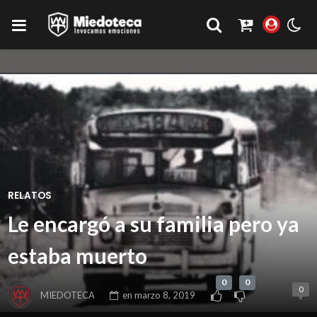
RELATOS
Le encargó a su familia pero ya
estaba muerto
0
0
0
MIEDOTECA
en
marzo 8, 2019