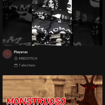
Playeras
MIEDOTECA
7 años
hace