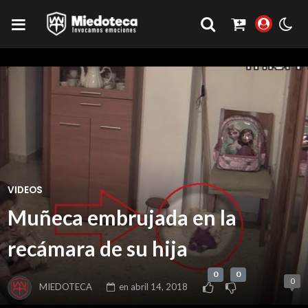
VIDEOS
Muñeca embrujada en la
recámara de su hija
0
0
0
MIEDOTECA
en
abril 14, 2018