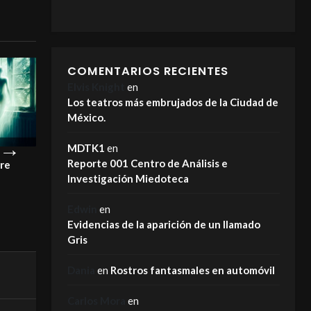
COMENTARIOS RECIENTES
Elvis Knight
en
Los teatros más embrujados de la Ciudad de
México.
MDTK1
en
Reporte 001 Centro de Análisis e
La Carreta Maldita del bosque
El Espectro de Río de Plata es
Investigación Miedoteca
real
MIEDOTECA
MIEDOTECA
Edwin
en
Evidencias de la aparición de un llamado
Gris
Dania
en
Rostros fantasmales en automóvil
Carlos Mora
en