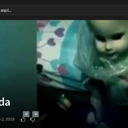
da
0
0
e 2, 2018