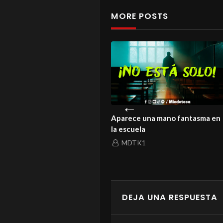
MORE POSTS
no fantasma en
El Túnel donde las voces
¡No es c
regresan
aparec
MDTK1
MIED
DEJA UNA RESPUESTA