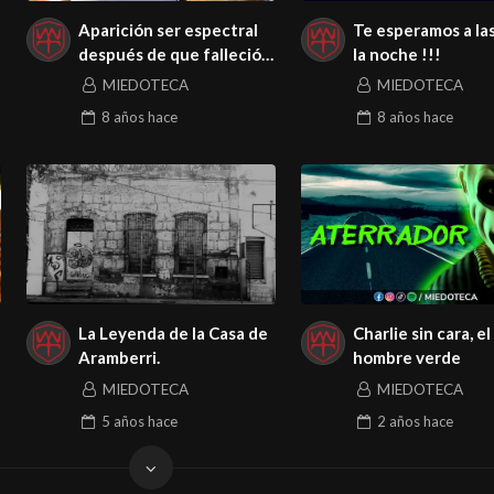
Aparición ser espectral
Te esperamos a la
después de que falleció
la noche !!!
su hermana
MIEDOTECA
MIEDOTECA
8 años
hace
8 años
hace
La Leyenda de la Casa de
Charlie sin cara, el
Aramberri.
hombre verde
MIEDOTECA
MIEDOTECA
5 años
hace
2 años
hace