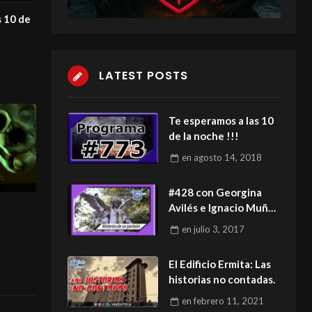
s 10 de
LATEST POSTS
Te esperamos a las 10
de la noche !!!
en
agosto 14, 2018
#428 con Georgina
Avilés e Ignacio Muñoz
01 julio 2017
en
julio 3, 2017
El Edificio Ermita: Las
historias no contadas.
en
febrero 11, 2021