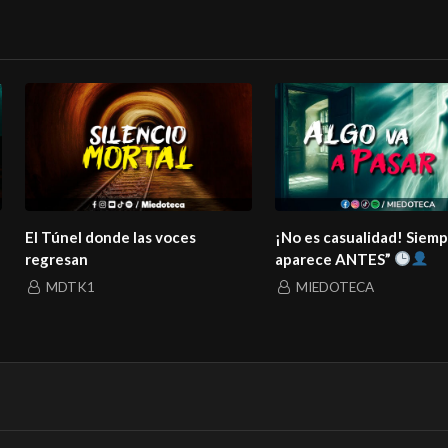
asualidad! Siempre
¡Este es el motivo por el que los
e ANTES”
fantasmas NO se van!
OTECA
MIEDOTECA