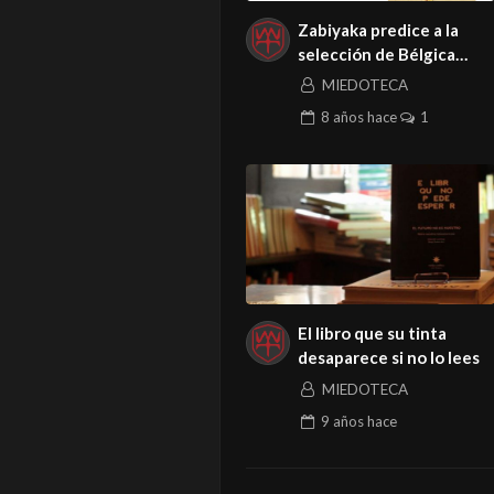
Zabiyaka predice a la
selección de Bélgica
como ganadora del
MIEDOTECA
Mundial
8 años
hace
1
El libro que su tinta
desaparece si no lo lees
MIEDOTECA
9 años
hace