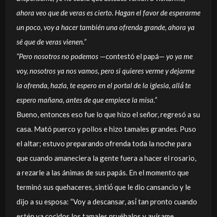
ahora veo que de veras es cierto. Hagan el favor de esperarme
un poco, voy a hacer también una ofrenda grande, ahora ya
sé que de veras vienen.”
“Pero nosotros no podemos
—contestó el papá—
yo ya me
voy, nosotros ya nos vamos, pero si quieres verme y dejarme
la ofrenda, hazla, te espero en el portal de la iglesia, allá́ te
espero mañana, antes de que empiece la misa.”
Bueno, entonces eso fue lo que hizo el señor, regresó a su
casa. Mató puerco y pollos e hizo tamales grandes. Puso
el altar; estuvo preparando ofrenda toda la noche para
que cuando amaneciera la gente fuera a hacer el rosario,
a rezarle a las ánimas de sus papás. En el momento que
terminó sus quehaceres, sintió́ que le dio cansancio y le
dijo a su esposa: “Voy a descansar, así́ tan pronto cuando
estén ya cocidos los tamales pruébalos y avísame.