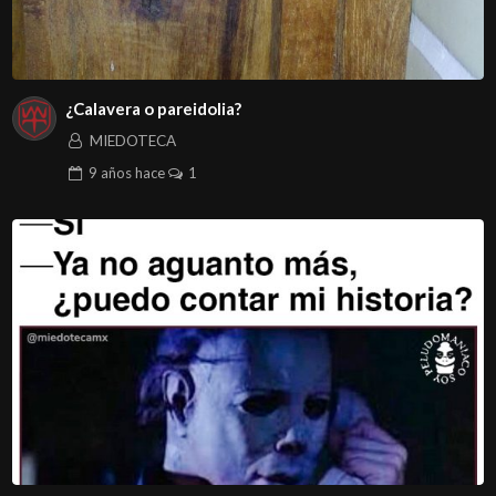
¿Calavera o pareidolia?
MIEDOTECA
9 años
hace
1