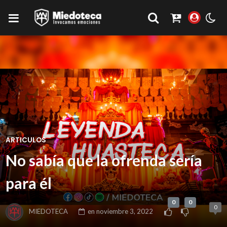
ARTICULOS
No sabía que la ofrenda sería
para él
0
0
0
MIEDOTECA
en
noviembre 3, 2022