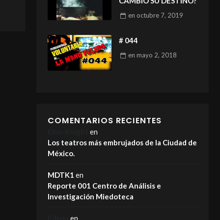
CAMBIÓ SU DESTINO?
en
octubre 7, 2019
# 044
en
mayo 2, 2018
COMENTARIOS RECIENTES
Elvis Knight
en
Los teatros más embrujados de la Ciudad de
México.
MDTK1
en
Reporte 001 Centro de Análisis e
Investigación Miedoteca
Edwin
en