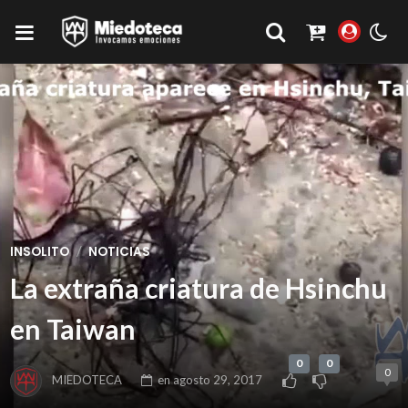
/
INSOLITO
NOTICIAS
La extraña criatura de Hsinchu
en Taiwan
0
0
0
MIEDOTECA
en
agosto 29, 2017