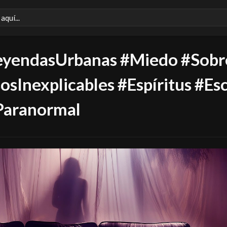
eyendasUrbanas #Miedo #Sobr
sInexplicables #Espíritus #Es
Paranormal