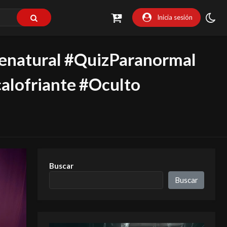
Inicia sesión
enatural #QuizParanormal
calofriante #Oculto
Buscar
Buscar