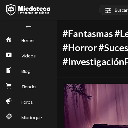
#Fantasmas #L
Home
#Horror #Suceso
Videos
#Investigación
Blog
Tienda
Foros
Miedoquiz