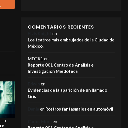
COMENTARIOS RECIENTES
Elvis Knight
en
Los teatros más embrujados de la Ciudad de
México.
MDTK1
en
Reporte 001 Centro de Análisis e
Investigación Miedoteca
Edwin
en
Evidencias de la aparición de un llamado
Gris
Dania
en
Rostros fantasmales en automóvil
Carlos Mora
en
pre
¡Este es el motivo por el que los
La Carreta Maldi
Reporte 001 Centro de Análisis e