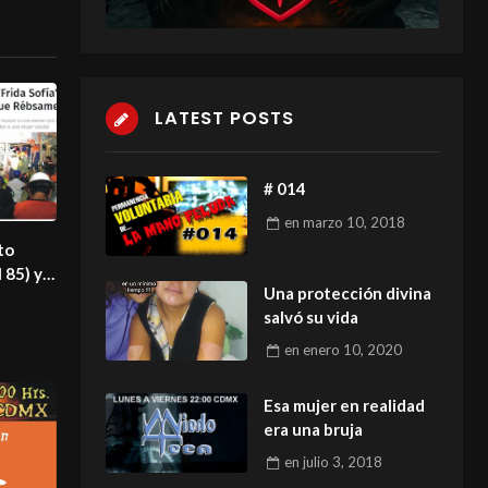
LATEST POSTS
# 014
en
marzo 10, 2018
to
 85) y
Una protección divina
salvó su vida
)
en
enero 10, 2020
Esa mujer en realidad
era una bruja
en
julio 3, 2018