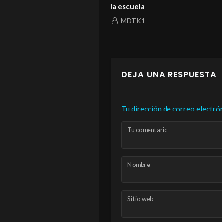
rte logró enterrar
la escuela
MDTK1
MDTK1
DEJA UNA RESPUESTA
Tu dirección de correo electró
Tu comentario
Nombre
Sitio web