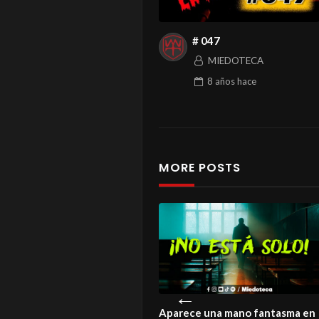
# 047
MIEDOTECA
8 años
hace
MORE POSTS
istoria de un amor que ni la
Aparece una mano fantasma en