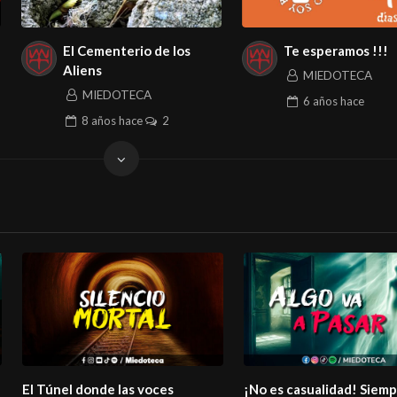
El Cementerio de los
Te esperamos !!!
Aliens
MIEDOTECA
MIEDOTECA
6 años
hace
8 años
hace
2
El Túnel donde las voces
¡No es casualidad! Siem