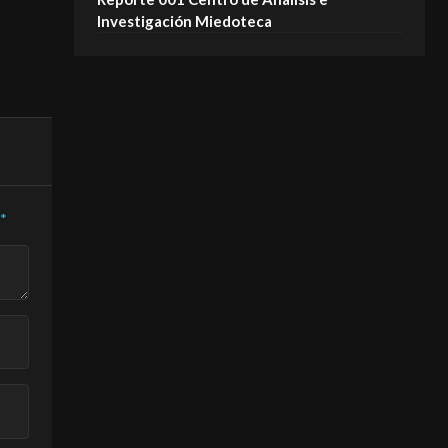
fantasmas NO se van!
MIEDOTECA
Investigación Miedoteca
MIEDOTECA
*