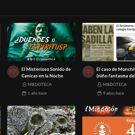
El Misterioso Sonido de
El caso de Monchi
Canicas en la Noche
(niño fantasma del
Frida Sofía (niña
MIEDOTECA
MIEDOTECA
fantasma del 2017
1 año
hace
9 años
hace