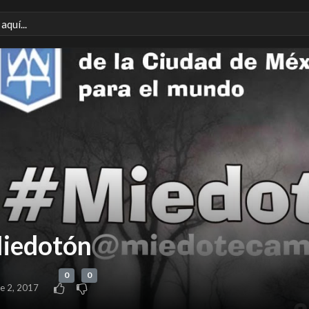
Miedotón
0
0
e 2, 2017