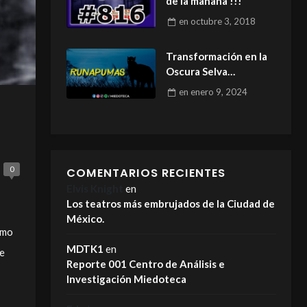
de la mañana !!!
en
octubre 3, 2018
Transformación en la
Oscura Selva
Amazónica
en
enero 9, 2024
0
COMENTARIOS RECIENTES
Elvis Knight
en
Los teatros más embrujados de la Ciudad de
México.
tmo
MDTK1
en
de
Reporte 001 Centro de Análisis e
Investigación Miedoteca