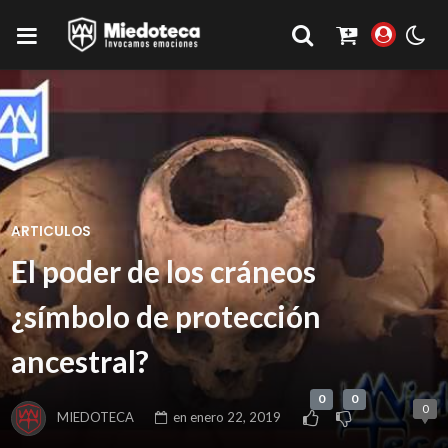
ARTICULOS
El poder de los cráneos
¿símbolo de protección
ancestral?
0
0
0
MIEDOTECA
en
enero 22, 2019