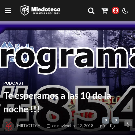
PODCAST
Te esperamos a las 10 de la
noche !!!
0
0
0
MIEDOTECA
en
noviembre 22, 2018