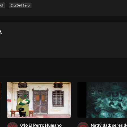
al
Era De Hielo
A
046 El Perro Humano
Natividad: seres d