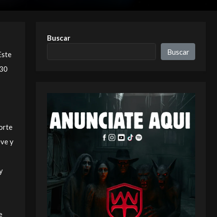
Buscar
Buscar
Este
930
norte
eve y
y
e