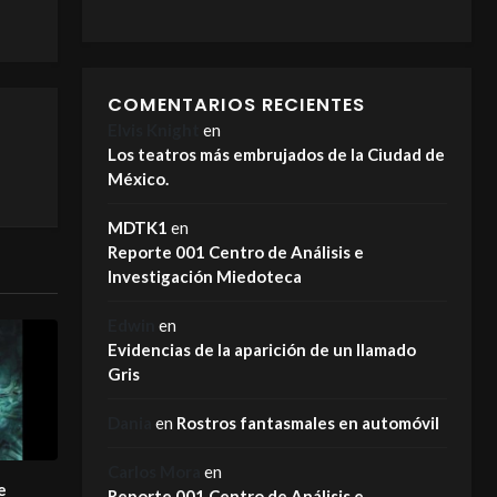
COMENTARIOS RECIENTES
Elvis Knight
en
Los teatros más embrujados de la Ciudad de
México.
MDTK1
en
Reporte 001 Centro de Análisis e
Investigación Miedoteca
Edwin
en
Evidencias de la aparición de un llamado
Gris
Dania
en
Rostros fantasmales en automóvil
Carlos Mora
en
e
Reporte 001 Centro de Análisis e