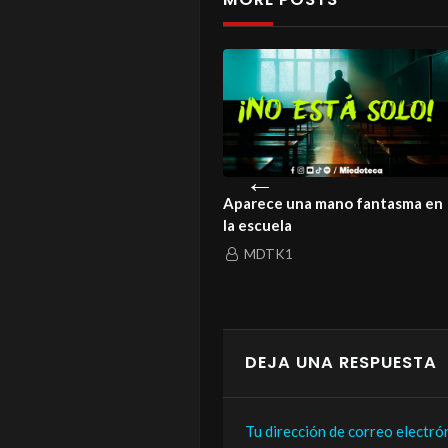
istoria de un amor que ni la
Aparece una mano fantasma en
rte logró enterrar
la escuela
MDTK1
MDTK1
DEJA UNA RESPUESTA
Tu dirección de correo electró