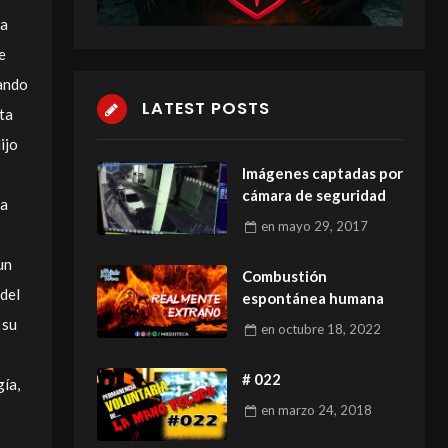
ra
e
uando
LATEST POSTS
eta
ijo
Imágenes captadas por
cámara de seguridad
da
en
mayo 29, 2017
un
Combustión
del
espontánea humana
 su
en
octubre 18, 2022
# 022
ía,
en
marzo 24, 2018