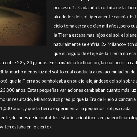
proceso: 1.- Cada año la órbita de la Tier
alrededor del sol ligeramente cambia. Est
ciclo toma cerca de cien mil años, pero c
la Tierra estaba mas lejos del sol, el plan
naturalmente se enfría. 2.- Milancovitch d
que el ángulo de el eje de la Tierra no era
ba entre 22 y 24 grados. En su máxima inclinación, la cual ocurría ca
cibía mucho menos luz del sol, lo cual conducía a una acumulación de
 notó que la Tierra se bamboleaba en su eje, alejándose del sol sobre 
 23,000 años. Estas pequeñas variaciones cambiaban cuanto más luz 
omo un resultado, Milancovitch predijo que la Era de Hielo alcanzaría
1,000 años, y que la tierra experimentaría pequeños «blips» cada
nte, después de incontables estudios científicos en paleoclimatolog
itch estaba en lo cierto».