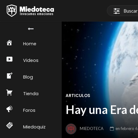
Home
Videos
Blog
Tienda
ARTICULOS
Hay una Era d
Foros
Miedoquiz
MIEDOTECA
en
febrero 6