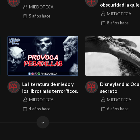
obscuridad la qui
MIEDOTECA
matar
MIEDOTECA
5 años
hace
8 años
hace
La literatura de miedo y
Disneylandia: Ocu
los libros más terroríficos.
secreto
MIEDOTECA
MIEDOTECA
4 años
hace
6 años
hace