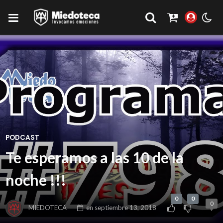
PODCAST
Te esperamos a las 10 de la
noche !!!
0
0
0
MIEDOTECA
en
septiembre 13, 2018