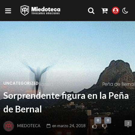
UNCATEGORIZED
Sorprendente figura en la Peña
de Bernal
0
0
2
MIEDOTECA
en
marzo 24, 2018