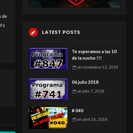
s de
d y
LATEST POSTS
Te esperamos a las 10
de la noche !!!
en
noviembre 12, 2018
06 julio 2018
en
julio 7, 2018
# 040
en
abril 26, 2018