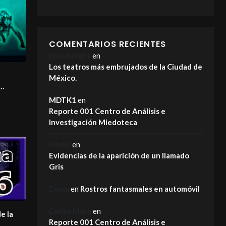
COMENTARIOS RECIENTES
Elvis Knight
en
Los teatros más embrujados de la Ciudad de
México.
MDTK1
en
Reporte 001 Centro de Análisis e
Investigación Miedoteca
Edwin
en
Evidencias de la aparición de un llamado
Gris
Dania
en
Rostros fantasmales en automóvil
Carlos Mora
en
e la
Reporte 001 Centro de Análisis e