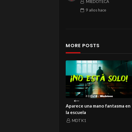
MIEDOTECA
9 años
hace
MORE POSTS
istoria de un amor que ni la
Aparece una mano fantasma en
rte logró enterrar
la escuela
MDTK1
MDTK1