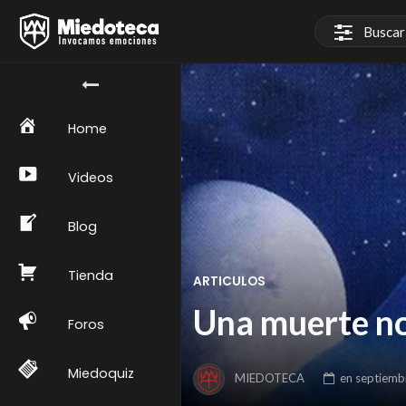
Home
Videos
Blog
Tienda
ARTICULOS
Una muerte no
Foros
Miedoquiz
MIEDOTECA
en
septiemb