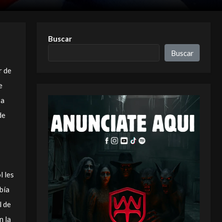
Buscar
Buscar
r de
e
 a
de
l les
bía
l de
n la