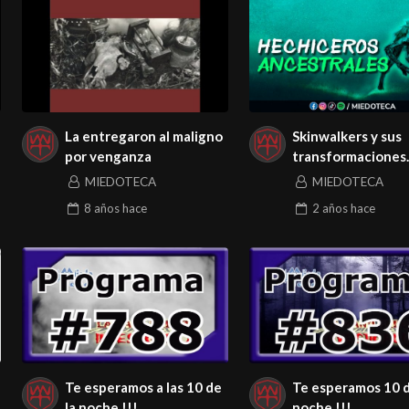
La entregaron al maligno
Skinwalkers y sus
por venganza
transformaciones
sobrenaturales
MIEDOTECA
MIEDOTECA
8 años
hace
2 años
hace
Te esperamos a las 10 de
Te esperamos 10 d
la noche !!!
noche !!!