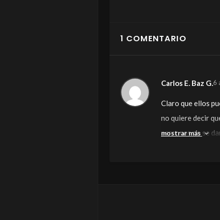
1 COMENTARIO
Carlos E. Baz G.
6 
Claro que ellos p
no quiere decir qu
personas no se dan
mostrar más
maneras, no solame
hacer, aunque alg
ajenas a ti pueden
familiares.