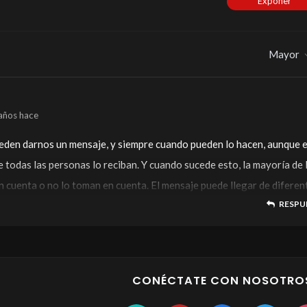
Exponer
Mayor
años hace
ueden darnos un mensaje, y siempre cuando pueden lo hacen, aunque 
e todas las personas lo reciban. Y cuando sucede esto, la mayoría de 
 cuenta o no lo toman en cuenta. El mensaje puede llegar de diferen
RESPU
nte que te hablen o que se muestren ante ti. Eso es muy difícil para 
unos pueden hacerlo en ocaciones. Cuando tienes un Don, personas
 ocupar tu cuerpo para dar un mensaje o mostrarse y dar su mensaje 
CONÉCTATE CON NOSOTRO