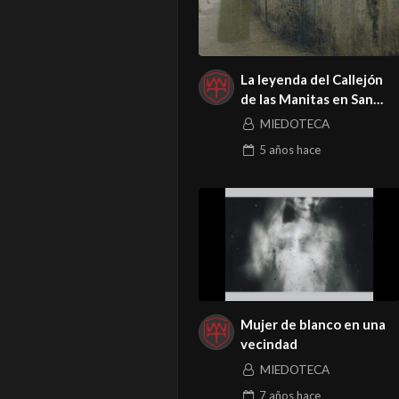
La leyenda del Callejón
de las Manitas en San
Luis Potosí.
MIEDOTECA
5 años
hace
Mujer de blanco en una
vecindad
MIEDOTECA
7 años
hace