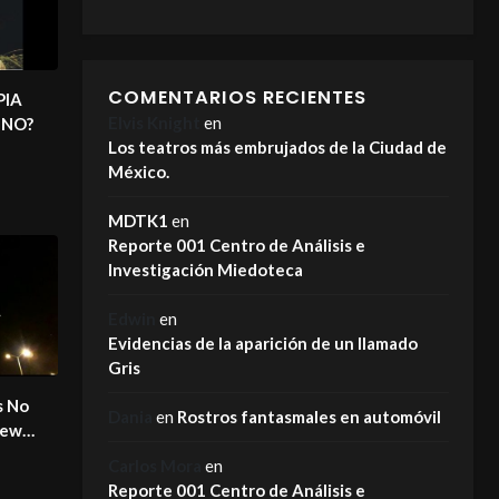
COMENTARIOS RECIENTES
PIA
Elvis Knight
en
INO?
Los teatros más embrujados de la Ciudad de
México.
MDTK1
en
Reporte 001 Centro de Análisis e
Investigación Miedoteca
Edwin
en
Evidencias de la aparición de un llamado
Gris
s No
Dania
en
Rostros fantasmales en automóvil
New
Carlos Mora
en
Reporte 001 Centro de Análisis e