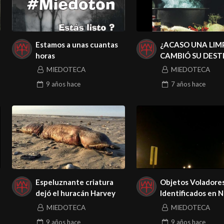
Estamos a unas cuantas
¿ACASO UNA LIM
horas
CAMBIÓ SU DEST
MIEDOTECA
MIEDOTECA
9 años
hace
7 años
hace
Espeluznante criatura
Objetos Voladore
dejó el huracán Harvey
Identificados en 
Jersey
MIEDOTECA
MIEDOTECA
9 años
hace
9 años
hace