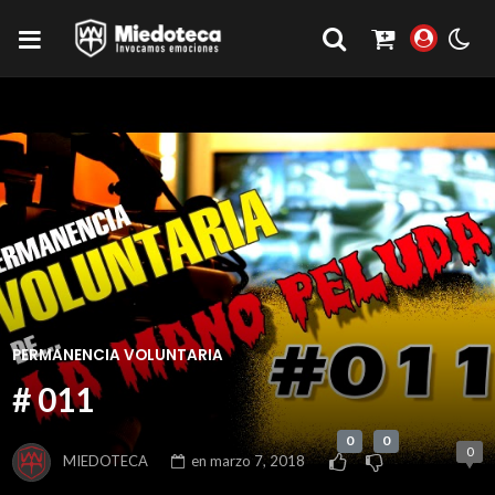
PERMANENCIA VOLUNTARIA
# 011
0
0
0
MIEDOTECA
en
marzo 7, 2018