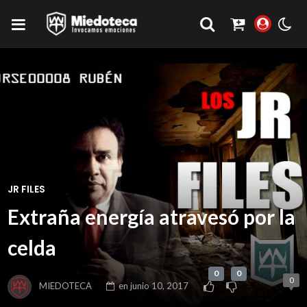
JR FILES
Extraña energía atravesó por la
celda
0
0
0
MIEDOTECA
en
junio 10, 2017