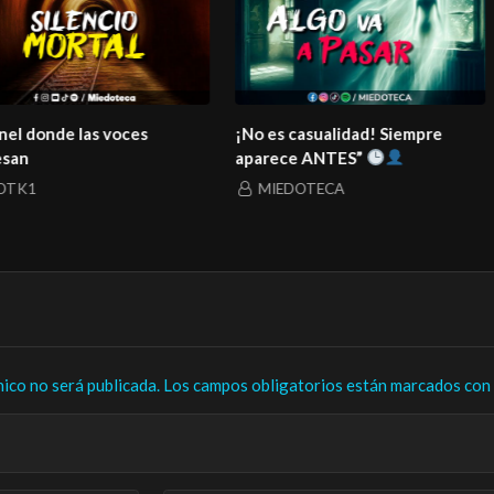
el que los
La Carreta Maldita del bosque
El Espectro de 
real
MIEDOTECA
MIEDOTECA
nico no será publicada.
Los campos obligatorios están marcados con