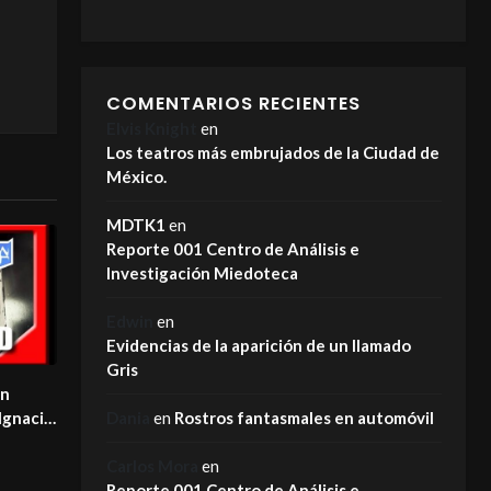
COMENTARIOS RECIENTES
Elvis Knight
en
Los teatros más embrujados de la Ciudad de
México.
MDTK1
en
Reporte 001 Centro de Análisis e
Investigación Miedoteca
Edwin
en
Evidencias de la aparición de un llamado
Gris
on
Ignacio
Dania
en
Rostros fantasmales en automóvil
17
Carlos Mora
en
Reporte 001 Centro de Análisis e