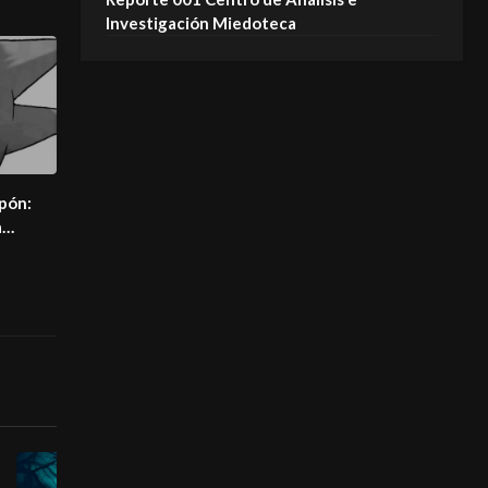
Investigación Miedoteca
apón:
a