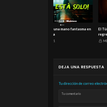
¡No es casualidad! Siempre
¡Este es el motivo por 
aparece ANTES”
fantasmas NO se van!
MIEDOTECA
MIEDOTECA
DEJA UNA RESPUESTA
Tu dirección de correo electró
Tu comentario