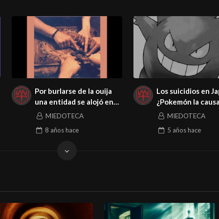
Por burlarse de la ouija
Los suicidios en J
una entidad se alojó en
¿Pokemón la caus
ella
mortal?
MIEDOTECA
MIEDOTECA
8 años
hace
5 años
hace