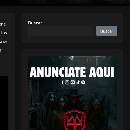
Buscar
ene
Buscar
ntos
a se
n