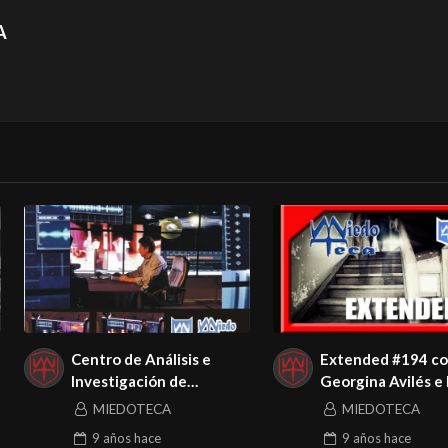
A
Centro de Análisis e
Extended #194 c
Investigación de
Georgina Avilés e 
Miedoteca
Muñoz 23 julio 20
MIEDOTECA
MIEDOTECA
9 años
hace
9 años
hace