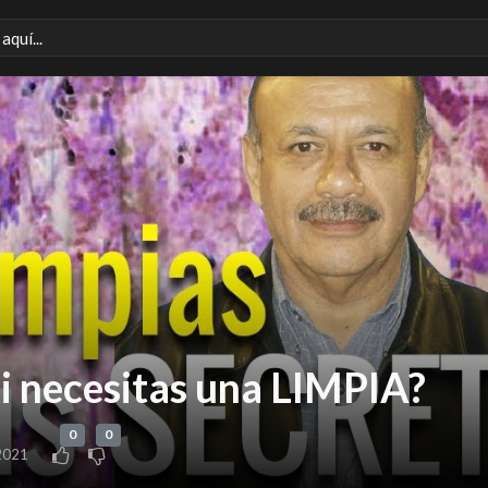
i necesitas una LIMPIA?
0
0
2021