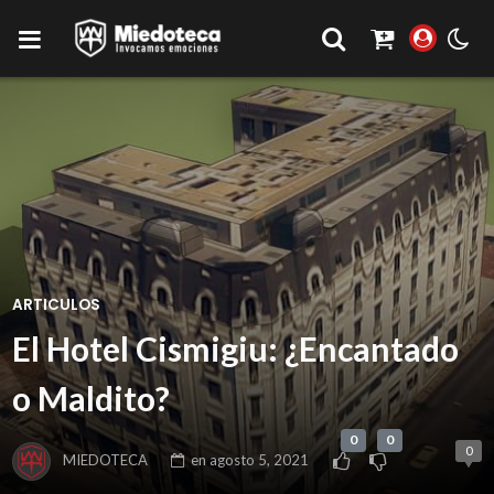
ARTICULOS
El Hotel Cismigiu: ¿Encantado
o Maldito?
0
0
0
MIEDOTECA
en
agosto 5, 2021