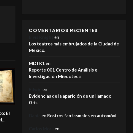
COMENTARIOS RECIENTES
Elvis Knight
en
Los teatros más embrujados de la Ciudad de
México.
MDTK1
en
Reporte 001 Centro de Análisis e
Investigación Miedoteca
Edwin
en
Evidencias de la aparición de un llamado
Gris
o: El
Dania
en
Rostros fantasmales en automóvil
l
Carlos Mora
en