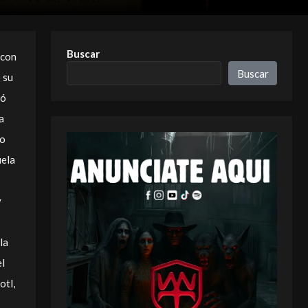
Buscar
 con
Buscar
ó su
tó
a
mo
uela
y
la
el
otl,