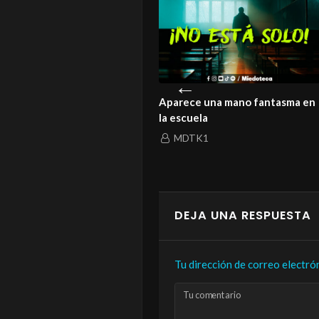
istoria de un amor que ni la
Aparece una mano fantasma en
rte logró enterrar
la escuela
MDTK1
MDTK1
DEJA UNA RESPUESTA
Tu dirección de correo electró
Tu comentario