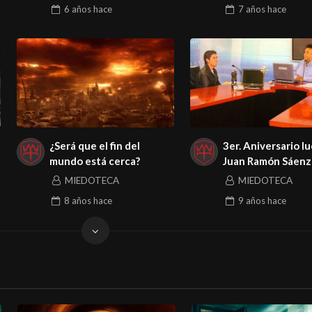
6 años
hace
7 años
hace
¿Será que el fin del
3er. Aniversario l
mundo está cerca?
Juan Ramón Sáenz 
parte)
MIEDOTECA
MIEDOTECA
8 años
hace
9 años
hace