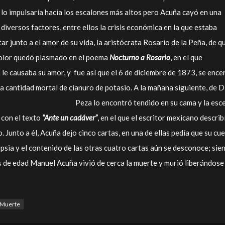
a lo impulsaría hacia los escalones más altos pero Acuña cayó en una
diversos factores, entre ellos la crisis económica en la que estaba
tar junto a el amor de su vida, la aristócrata Rosario de la Peña, de q
olor quedó plasmado en el poema
Nocturno a Rosario
, en el que
 le causaba su amor, y fue así que el 6 de diciembre de 1873, se ence
a cantidad mortal de cianuro de potasio.
A la mañana siguiente, de D
Peza lo encontró tendido en su cama y la esc
 con el texto
“Ante un cadáver”
, en el que el escritor mexicano describ
 Junto a él, Acuña dejo cinco cartas, en una de ellas pedía que su cu
psia y el contenido de las otras cuatro cartas aún se desconoce; sie
 de edad Manuel Acuña vivió de cerca la muerte y murió liberándose
Muerte