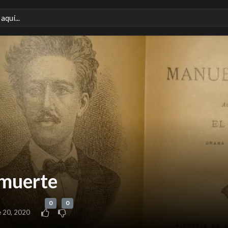
 muerte
0
0
e 20, 2020