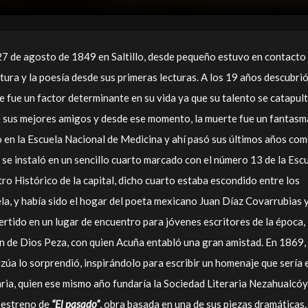
27 de agosto de 1849 en Saltillo, desde pequeño estuvo en contacto
ratura y la poesía desde sus primeras lecturas. A los 19 años descubri
te fue un factor determinante en su vida ya que su talento se catapul
e sus mejores amigos y desde ese momento, la muerte fue un fantasm
ó en la Escuela Nacional de Medicina y ahí pasó sus últimos años co
 se instaló en un sencillo cuarto marcado con el número 13 de la Esc
ro Histórico de la capital, dicho cuarto estaba escondido entre los
ela, y había sido el hogar del poeta mexicano Juan Díaz Covarrubias 
ertido en un lugar de encuentro para jóvenes escritores de la época,
 de Dios Peza, con quien Acuña entabló una gran amistad. En 1869, 
úa lo sorprendió, inspirándolo para escribir un homenaje que sería 
raria, quien ese mismo año fundaría la Sociedad Literaria Nezahualcóy
l estreno de
“El pasado”
, obra basada en una de sus piezas dramáticas.