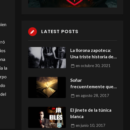
uien
LATEST POSTS
rró
La llorona zapoteca:
ios
Una triste historia de
ena
amor.
en
octubre 30, 2021
ía la
erpo
Soñar
ndo
frecuentemente que
te caes
 del
en
agosto 28, 2017
El jinete de la túnica
blanca
en
junio 10, 2017