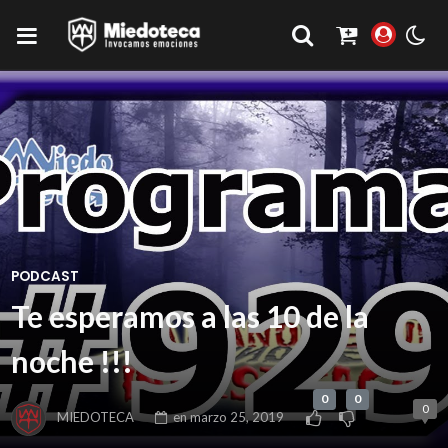
PODCAST
Te esperamos a las 10 de la
noche !!!
0
0
0
MIEDOTECA
en
marzo 25, 2019