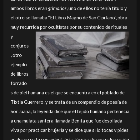
ambos libros eran
grimorios
, uno de ellos no tenía título y
el otro se llamaba “El Libro Magno de San Cipriano”, obra
muy recurrida por ocultistas por su
contenido de rituales
y
conjuros
, otro
ejemplo
de libros
forrado
s de piel humana es el que se encuentra en el poblado de
Tixtla Guerrero, y se trata de un compendio de poesía de
Sor Juana, la leyenda dice que el tejido humano pertenecía
a una mulata santera llamada Benita que fue desollada
viva por practicar brujería y se dice que si lo tocas y pides
un deseo se te concederá, ésta técnica de encuadernación