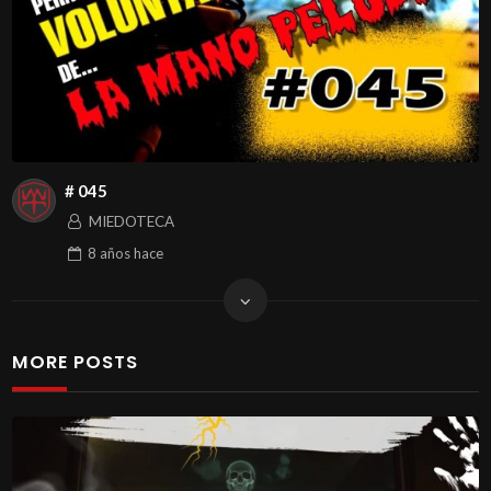
# 045
MIEDOTECA
8 años
hace
MORE POSTS