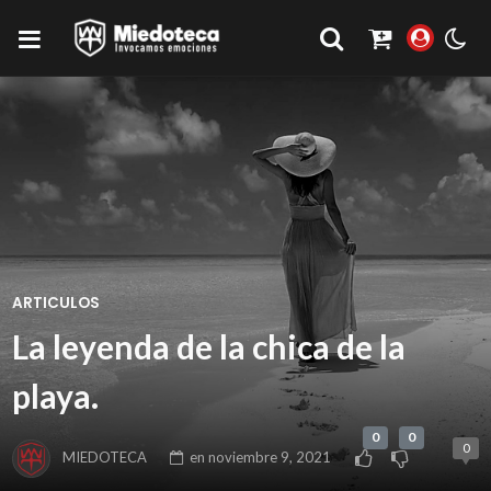
ARTICULOS
La leyenda de la chica de la
playa.
0
0
0
MIEDOTECA
en
noviembre 9, 2021