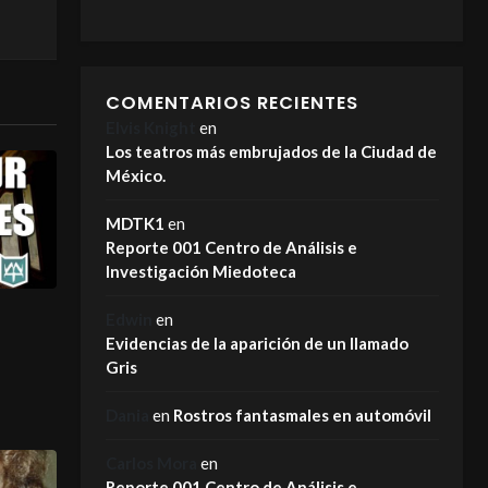
COMENTARIOS RECIENTES
Elvis Knight
en
Los teatros más embrujados de la Ciudad de
México.
MDTK1
en
Reporte 001 Centro de Análisis e
Investigación Miedoteca
Edwin
en
Evidencias de la aparición de un llamado
Gris
Dania
en
Rostros fantasmales en automóvil
Carlos Mora
en
Reporte 001 Centro de Análisis e