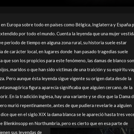
 en Europa sobre todo en países como Bélgica, Inglaterra y España 
extendido por todo el mundo. Cuenta la leyenda que una mujer vestid
e periodo de tiempo en alguna zona rural, su historia suele estar
a de carácter local, en lugares donde han pasado tragedias suele
a que son los propicios para este fenómeno, las damas de blanco so
ijos, maridos o que han sido víctimas de una traición y su espíritu v
a. Pero aunque ésta leyenda sigue vigente su orígen data desde la
ntasmagórica figura aparecía significaba que alguien cercano, de la
morir. En la tradición inglesa, hay una variante y se dice que la Dama 
ero murió repentinamente, antes de que pudiera revelarle a alguien
dice que en el siglo XIX la dama blanca se le apareció hasta tres vece
 de Blenkinsopp en Northumbria, pero es cierto que en esa parte de
tienen sus
leyendas de