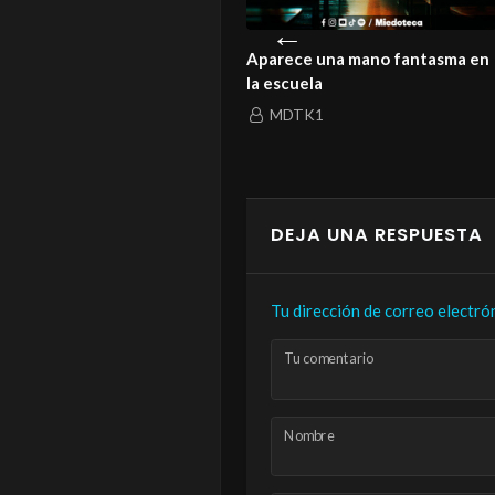
istoria de un amor que ni la
Aparece una mano fantasma en
rte logró enterrar
la escuela
MDTK1
MDTK1
DEJA UNA RESPUESTA
Tu dirección de correo electró
Tu comentario
Nombre