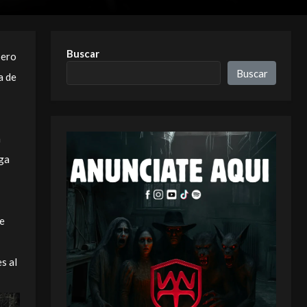
Buscar
pero
Buscar
a de
n
aga
de
s al