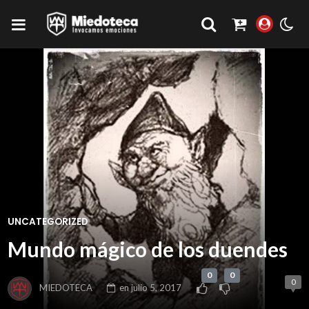
UNCATEGORIZED
Mundo mágico de los duendes
0
0
0
MIEDOTECA
en
julio 5, 2017