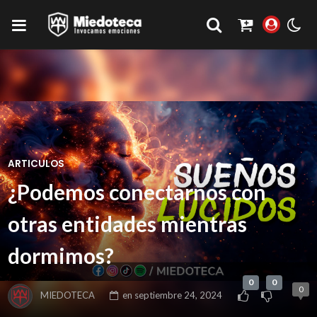
ARTICULOS
¿Podemos conectarnos con
otras entidades mientras
dormimos?
0
0
0
MIEDOTECA
en
septiembre 24, 2024