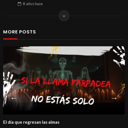
8 años
hace
MORE POSTS
a que regresan las almas
La hi